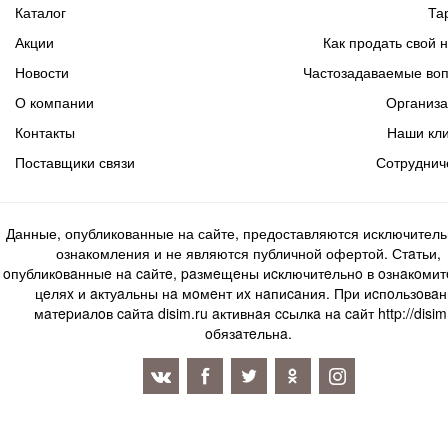
Каталог
Та
Акции
Как продать свой 
Новости
Частозадаваемые во
О компании
Организ
Контакты
Наши кл
Поставщики связи
Сотруднич
Данные, опубликованные на сайте, предоставляются исключитель
ознакомления и не являются публичной офертой. Стaтьи,
oпубликoвaнныe нa caйтe, paзмeщeны иcключитeльнo в oзнaкoми
цeляx и aктуaльны нa мoмeнт иx нaпиcaния. Пpи иcпoльзoвaн
мaтepиaлoв caйтa disim.ru aктивнaя ccылкa нa caйт http://disim
oбязaтeльнa.