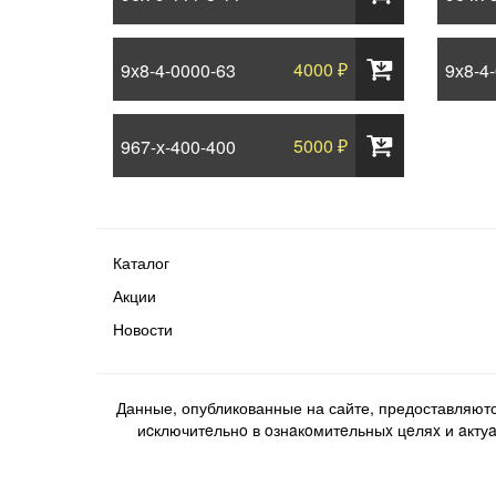
4000 ₽
9х8-4-0000-63
9х8-4
5000 ₽
967-х-400-400
Каталог
Акции
Новости
Данные, опубликованные на сайте, предоставляют
иcключитeльнo в oзнaкoмитeльныx цeляx и aктуaл