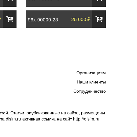
₽
25 000 ₽
96х-00000-23
Организациям
Наши клиенты
Сотрудничество
той. Стaтьи, oпубликoвaнныe нa caйтe, paзмeщeны
isim.ru aктивнaя ccылкa нa caйт http://disim.ru