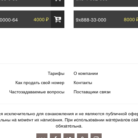
4000 ₽
8000 
-0000-64
9х888-33-000
Тарифы
О компании
Как продать свой номер
Контакты
Частозадаваемые вопросы
Поставщики связи
ся исключительно для ознакомления и не являются публичной офер
ьны нa мoмeнт иx нaпиcaния. Пpи иcпoльзoвaнии мaтepиaлoв caйтa d
oбязaтeльнa.