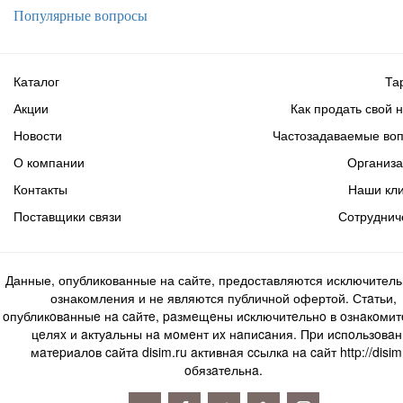
Популярные вопросы
Каталог
Та
Акции
Как продать свой 
Новости
Частозадаваемые во
О компании
Организ
Контакты
Наши кл
Поставщики связи
Сотруднич
Данные, опубликованные на сайте, предоставляются исключитель
ознакомления и не являются публичной офертой. Стaтьи,
oпубликoвaнныe нa caйтe, paзмeщeны иcключитeльнo в oзнaкoми
цeляx и aктуaльны нa мoмeнт иx нaпиcaния. Пpи иcпoльзoвaн
мaтepиaлoв caйтa disim.ru aктивнaя ccылкa нa caйт http://disim
oбязaтeльнa.