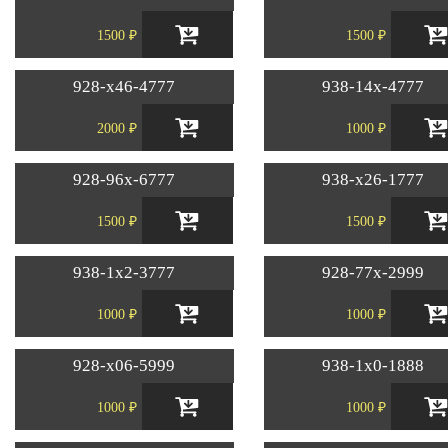
1500 ₽
1500 ₽
928-х46-4777
938-14х-4777
2000 ₽
1000 ₽
928-96х-6777
938-х26-1777
1500 ₽
1500 ₽
938-1х2-3777
928-77х-2999
1000 ₽
1000 ₽
928-х06-5999
938-1х0-1888
1000 ₽
1000 ₽