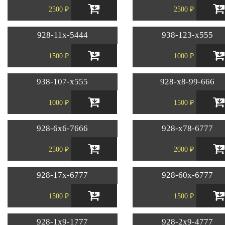
2500 ₽
2500 ₽
928-11х-5444
938-123-х555
1500 ₽
1000 ₽
938-107-х555
928-х8-99-666
1000 ₽
1500 ₽
928-6х6-7666
928-х78-6777
2500 ₽
2000 ₽
928-17х-6777
928-60х-6777
1500 ₽
1500 ₽
928-1х9-1777
928-2х9-4777