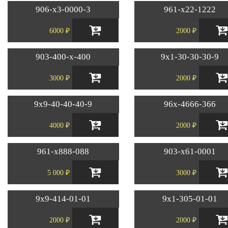
906-х3-0000-3
961-х22-1222
6000 ₽
2000 ₽
903-400-х-400
9х1-30-30-30-9
3000 ₽
2000 ₽
9х9-40-40-40-9
96х-4666-366
4000 ₽
2000 ₽
961-х888-088
903-х61-0001
5 000 ₽
3000 ₽
9х9-414-01-01
9х1-305-01-01
2000 ₽
2000 ₽