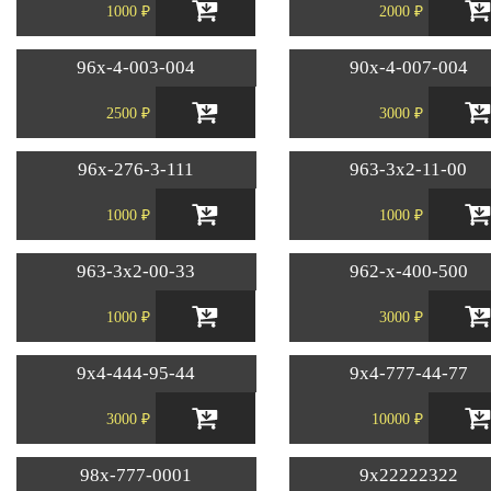
1000 ₽
2000 ₽
96х-4-003-004
90х-4-007-004
2500 ₽
3000 ₽
96х-276-3-111
963-3х2-11-00
1000 ₽
1000 ₽
963-3х2-00-33
962-х-400-500
1000 ₽
3000 ₽
9х4-444-95-44
9х4-777-44-77
3000 ₽
10000 ₽
98х-777-0001
9х22222322