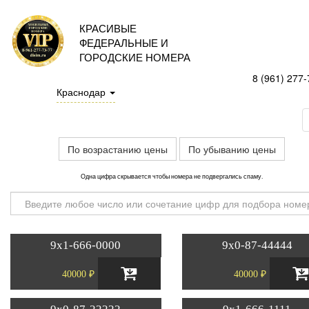
КРАСИВЫЕ
ФЕДЕРАЛЬНЫЕ И
ГОРОДСКИЕ НОМЕРА
8 (961) 277-
Краснодар
По возрастанию цены
По убыванию цены
Одна цифра скрывается чтобы номера не подвергались спаму.
9х1-666-0000
9х0-87-44444
40000 ₽
40000 ₽