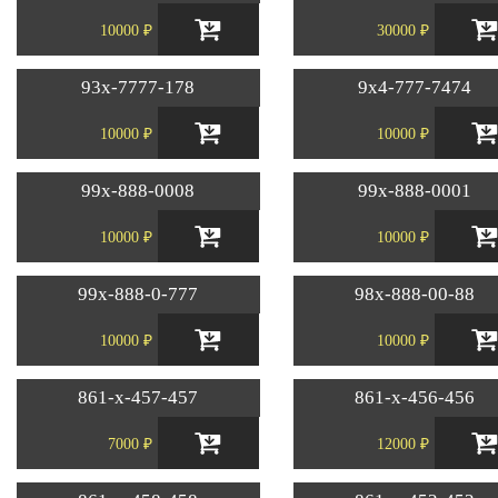
10000 ₽
30000 ₽
93х-7777-178
9х4-777-7474
10000 ₽
10000 ₽
99х-888-0008
99х-888-0001
10000 ₽
10000 ₽
99х-888-0-777
98х-888-00-88
10000 ₽
10000 ₽
861-х-457-457
861-х-456-456
7000 ₽
12000 ₽