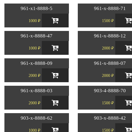
961-х1-8888-5
961-х-8888-71
1000 ₽
1500 ₽
961-х-8888-47
961-х-8888-12
1000 ₽
2000 ₽
961-х-8888-09
961-х-8888-07
2000 ₽
2000 ₽
961-х-8888-03
903-4-8888-70
2000 ₽
1500 ₽
903-х-8888-62
903-х-8888-42
1000 ₽
1500 ₽