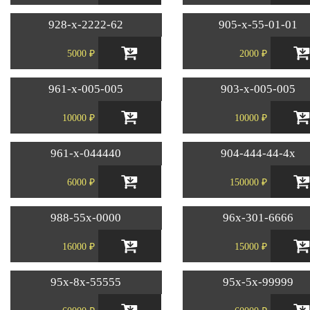
928-х-2222-62
905-х-55-01-01
5000 ₽
2000 ₽
961-х-005-005
903-х-005-005
10000 ₽
10000 ₽
961-х-044440
904-444-44-4х
6000 ₽
150000 ₽
988-55х-0000
96х-301-6666
16000 ₽
15000 ₽
95х-8х-55555
95х-5х-99999