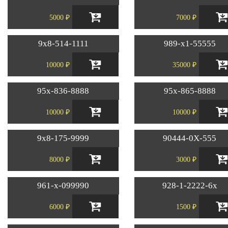
5000 ₽
7000 ₽
9х8-514-1111
989-х1-55555
10000 ₽
35000 ₽
95х-836-8888
95х-865-8888
10000 ₽
10000 ₽
9х8-175-9999
90444-0Х-555
8000 ₽
3000 ₽
961-x-099990
928-1-2222-6х
6000 ₽
1500 ₽