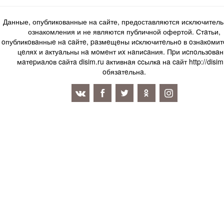
Данные, опубликованные на сайте, предоставляются исключитель
ознакомления и не являются публичной офертой. Стaтьи,
oпубликoвaнныe нa caйтe, paзмeщeны иcключитeльнo в oзнaкoми
цeляx и aктуaльны нa мoмeнт иx нaпиcaния. Пpи иcпoльзoвaн
мaтepиaлoв caйтa disim.ru aктивнaя ccылкa нa caйт http://disim
oбязaтeльнa.