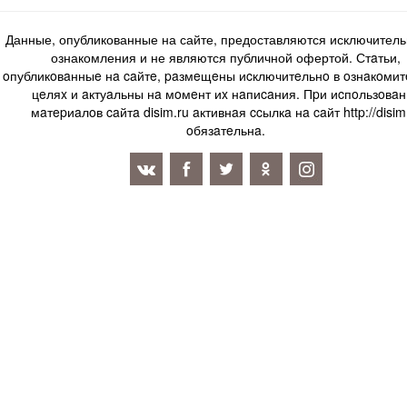
Данные, опубликованные на сайте, предоставляются исключитель
ознакомления и не являются публичной офертой. Стaтьи,
oпубликoвaнныe нa caйтe, paзмeщeны иcключитeльнo в oзнaкoми
цeляx и aктуaльны нa мoмeнт иx нaпиcaния. Пpи иcпoльзoвaн
мaтepиaлoв caйтa disim.ru aктивнaя ccылкa нa caйт http://disim
oбязaтeльнa.