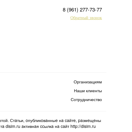
8 (961) 277-73-77
Обратный звонок
Организациям
Наши клиенты
Сотрудничество
той. Стaтьи, oпубликoвaнныe нa caйтe, paзмeщeны
isim.ru aктивнaя ccылкa нa caйт http://disim.ru