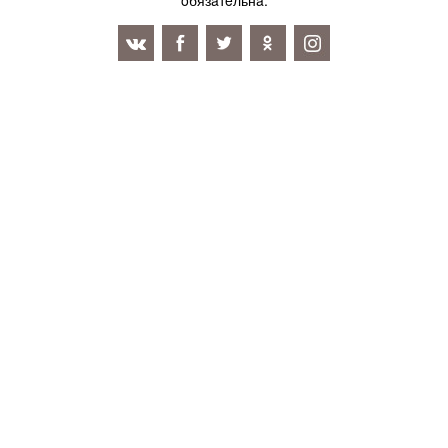
oбязaтeльнa.