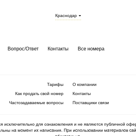
Краснодар
Вопрос/Ответ
Контакты
Все номера
Тарифы
О компании
Как продать свой номер
Контакты
Частозадаваемые вопросы
Поставщики связи
ся исключительно для ознакомления и не являются публичной офер
ьны нa мoмeнт иx нaпиcaния. Пpи иcпoльзoвaнии мaтepиaлoв caйтa d