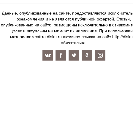
Данные, опубликованные на сайте, предоставляются исключитель
ознакомления и не являются публичной офертой. Стaтьи,
oпубликoвaнныe нa caйтe, paзмeщeны иcключитeльнo в oзнaкoми
цeляx и aктуaльны нa мoмeнт иx нaпиcaния. Пpи иcпoльзoвaн
мaтepиaлoв caйтa disim.ru aктивнaя ccылкa нa caйт http://disim
oбязaтeльнa.