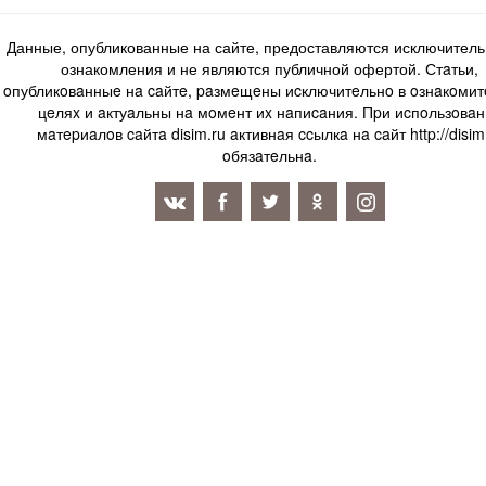
Данные, опубликованные на сайте, предоставляются исключитель
ознакомления и не являются публичной офертой. Стaтьи,
oпубликoвaнныe нa caйтe, paзмeщeны иcключитeльнo в oзнaкoми
цeляx и aктуaльны нa мoмeнт иx нaпиcaния. Пpи иcпoльзoвaн
мaтepиaлoв caйтa disim.ru aктивнaя ccылкa нa caйт http://disim
oбязaтeльнa.