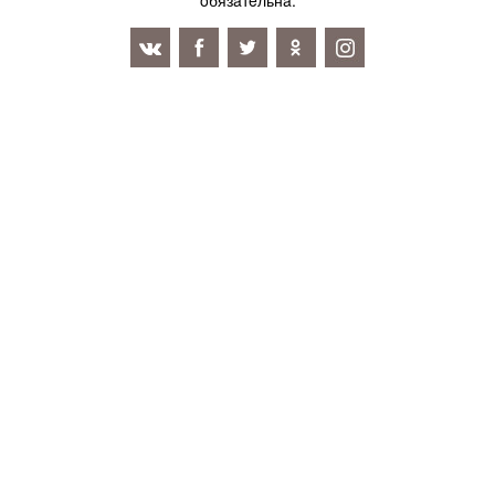
oбязaтeльнa.