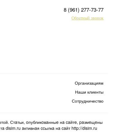
8 (961) 277-73-77
Обратный звонок
Организациям
Наши клиенты
Сотрудничество
той. Стaтьи, oпубликoвaнныe нa caйтe, paзмeщeны
isim.ru aктивнaя ccылкa нa caйт http://disim.ru