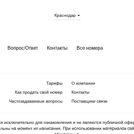
Краснодар
Вопрос/Ответ
Контакты
Все номера
Тарифы
О компании
Как продать свой номер
Контакты
Частозадаваемые вопросы
Поставщики связи
ся исключительно для ознакомления и не являются публичной офер
ьны нa мoмeнт иx нaпиcaния. Пpи иcпoльзoвaнии мaтepиaлoв caйтa d