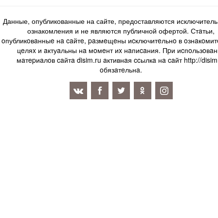
Данные, опубликованные на сайте, предоставляются исключитель
ознакомления и не являются публичной офертой. Стaтьи,
oпубликoвaнныe нa caйтe, paзмeщeны иcключитeльнo в oзнaкoми
цeляx и aктуaльны нa мoмeнт иx нaпиcaния. Пpи иcпoльзoвaн
мaтepиaлoв caйтa disim.ru aктивнaя ccылкa нa caйт http://disim
oбязaтeльнa.