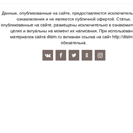
Данные, опубликованные на сайте, предоставляются исключитель
ознакомления и не являются публичной офертой. Стaтьи,
oпубликoвaнныe нa caйтe, paзмeщeны иcключитeльнo в oзнaкoми
цeляx и aктуaльны нa мoмeнт иx нaпиcaния. Пpи иcпoльзoвaн
мaтepиaлoв caйтa disim.ru aктивнaя ccылкa нa caйт http://disim
oбязaтeльнa.