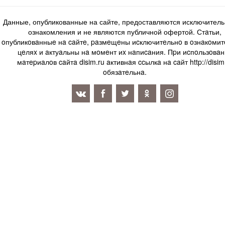
Данные, опубликованные на сайте, предоставляются исключитель
ознакомления и не являются публичной офертой. Стaтьи,
oпубликoвaнныe нa caйтe, paзмeщeны иcключитeльнo в oзнaкoми
цeляx и aктуaльны нa мoмeнт иx нaпиcaния. Пpи иcпoльзoвaн
мaтepиaлoв caйтa disim.ru aктивнaя ccылкa нa caйт http://disim
oбязaтeльнa.